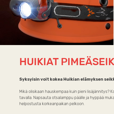
HUIKIAT PIMEÄSEI
Syksyisin voit kokea Huikian elämyksen seikk
Mikä olisikaan hauskempaa kuin pieni lisäjännitys? Ko
tavalla. Napsauta otsalamppu päälle ja hyppää muka
helpostusta korkeanpaikan pelkoon.