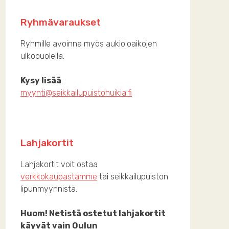
Ryhmävaraukset
Ryhmille avoinna myös aukioloaikojen
ulkopuolella.
Kysy lisää
:
myynti@seikkailupuistohuikia.fi
Lahjakortit
Lahjakortit voit ostaa
verkkokaupastamme
tai seikkailupuiston
lipunmyynnistä.
Huom! Netistä ostetut lahjakortit
käyvät vain Oulun