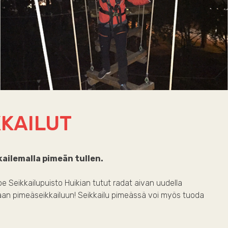
KKAILUT
ailemalla pimeän tullen.
e Seikkailupuisto Huikian tutut radat aivan uudella
an pimeäseikkailuun! Seikkailu pimeässä voi myös tuoda