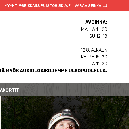
MYYNTI@SEIKKAILUPUISTOHUIKIA.FI | VARAA SEIKKAILU
AVOINNA:
MA-LA 11-20
SU 12-18
12.8. ALKAEN
KE-PE 15-20
LA 11-20
IÄ MYÖS AUKIOLOAIKOJEMME ULKOPUOLELLA.
AKORTIT