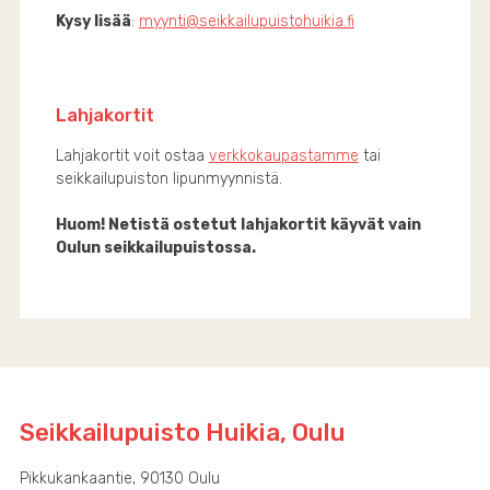
Kysy lisää
:
myynti@seikkailupuistohuikia.fi
Lahjakortit
Lahjakortit voit ostaa
verkkokaupastamme
tai
seikkailupuiston lipunmyynnistä.
Huom! Netistä ostetut lahjakortit käyvät vain
Oulun seikkailupuistossa.
Seikkailupuisto Huikia, Oulu
Pikkukankaantie, 90130 Oulu