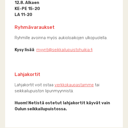
12.8. Alkaen
KE-PE 15-20
LA 11-20
Ryhmävaraukset
Ryhmille avoinna myös aukioloaikojen ulkopuolella.
Kysy lisää
:
myynti@seikkailupuistohuikia.fi
Lahjakortit
Lahjakortit voit ostaa
verkkokaupastamme
tai
seikkailupuiston lipunmyynnistä.
Huom! Netistä ostetut lahjakortit käyvät vain
Oulun seikkailupuistossa.