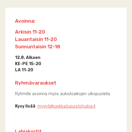
Avoinna:
Arkisin 11-20
Lauantaisin 11-20
Sunnuntaisin 12-18
12.8. Alkaen
KE-PE 15-20
LA 11-20
Ryhmävaraukset
Ryhmille avoinna myös aukioloaikojen ulkopuolella.
Kysy lisää
:
myynti@seikkailupuistohuikia.fi
Lahjakortit