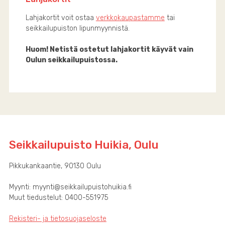
Lahjakortit voit ostaa
verkkokaupastamme
tai
seikkailupuiston lipunmyynnistä.
Huom! Netistä ostetut lahjakortit käyvät vain
Oulun seikkailupuistossa.
Seikkailupuisto Huikia, Oulu
Pikkukankaantie, 90130 Oulu
Myynti: myynti@seikkailupuistohuikia.fi
Muut tiedustelut: 0400-551975
Rekisteri- ja tietosuojaseloste