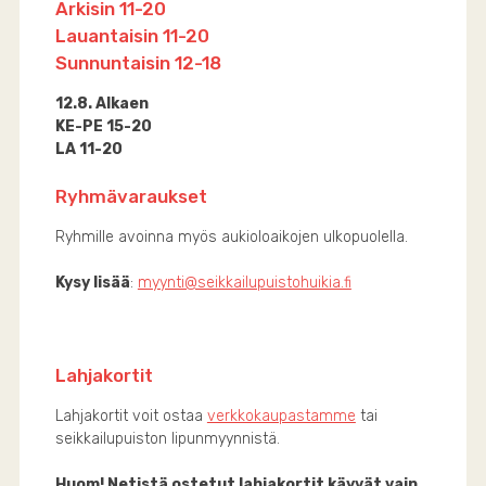
Arkisin 11-20
Lauantaisin 11-20
Sunnuntaisin 12-18
12.8. Alkaen
KE-PE 15-20
LA 11-20
Ryhmävaraukset
Ryhmille avoinna myös aukioloaikojen ulkopuolella.
Kysy lisää
:
myynti@seikkailupuistohuikia.fi
Lahjakortit
Lahjakortit voit ostaa
verkkokaupastamme
tai
seikkailupuiston lipunmyynnistä.
Huom! Netistä ostetut lahjakortit käyvät vain