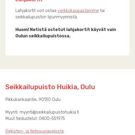
Lahjakortit voit ostaa
verkkokaupastamme
tai
seikkailupuiston lipunmyynnistä.
Huom! Netistä ostetut lahjakortit käyvät vain
Oulun seikkailupuistossa.
Seikkailupuisto Huikia, Oulu
Pikkukankaantie, 90130 Oulu
Myynti: myynti@seikkailupuistohuikia.fi
Muut tiedustelut: 0400-551975
Rekisteri- ja tietosuojaseloste