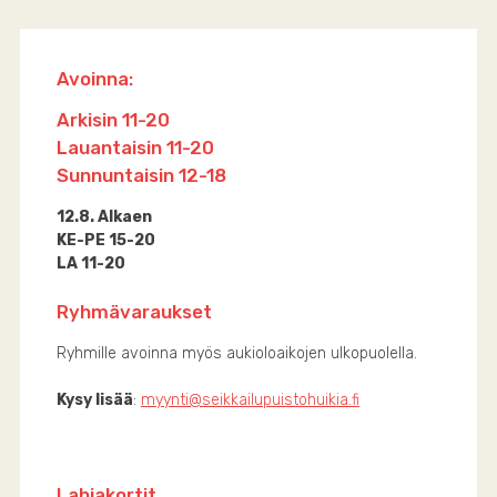
Avoinna:
Arkisin 11-20
Lauantaisin 11-20
Sunnuntaisin 12-18
12.8. Alkaen
KE-PE 15-20
LA 11-20
Ryhmävaraukset
Ryhmille avoinna myös aukioloaikojen ulkopuolella.
Kysy lisää
:
myynti@seikkailupuistohuikia.fi
Lahjakortit